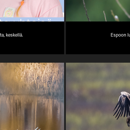
a, keskellä.
Espoon lu