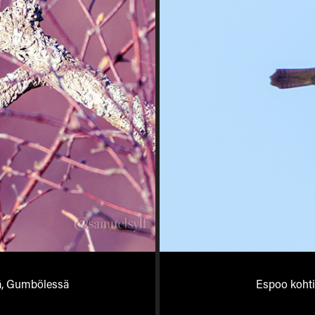
sä, Gumbölessä
Espoo koht