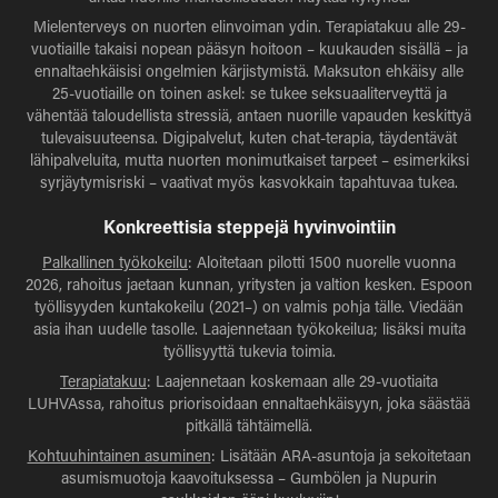
Mielenterveys on nuorten elinvoiman ydin. Terapiatakuu alle 29-
vuotiaille takaisi nopean pääsyn hoitoon – kuukauden sisällä – ja
ennaltaehkäisisi ongelmien kärjistymistä. Maksuton ehkäisy alle
25-vuotiaille on toinen askel: se tukee seksuaaliterveyttä ja
vähentää taloudellista stressiä, antaen nuorille vapauden keskittyä
tulevaisuuteensa. Digipalvelut, kuten chat-terapia, täydentävät
lähipalveluita, mutta nuorten monimutkaiset tarpeet – esimerkiksi
syrjäytymisriski – vaativat myös kasvokkain tapahtuvaa tukea.
Konkreettisia steppejä hyvinvointiin
Palkallinen työkokeilu
: Aloitetaan pilotti 1500 nuorelle vuonna
2026, rahoitus jaetaan kunnan, yritysten ja valtion kesken. Espoon
työllisyyden kuntakokeilu (2021–) on valmis pohja tälle. Viedään
asia ihan uudelle tasolle. Laajennetaan työkokeilua; lisäksi muita
työllisyyttä tukevia toimia.
Terapiatakuu
: Laajennetaan koskemaan alle 29-vuotiaita
LUHVAssa, rahoitus priorisoidaan ennaltaehkäisyyn, joka säästää
pitkällä tähtäimellä.
Kohtuuhintainen asuminen
: Lisätään ARA-asuntoja ja sekoitetaan
asumismuotoja kaavoituksessa – Gumbölen ja Nupurin