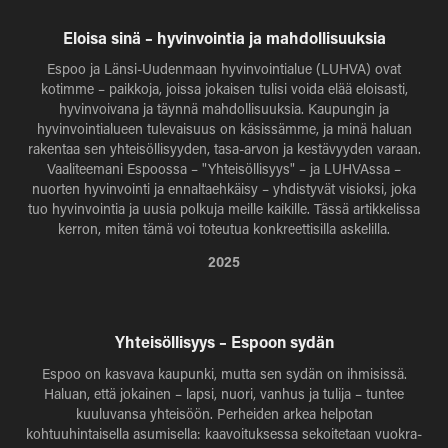
Eloisa sinä – hyvinvointia ja mahdollisuuksia
Espoo ja Länsi-Uudenmaan hyvinvointialue (LUHVA) ovat
kotimme – paikkoja, joissa jokaisen tulisi voida elää eloisasti,
hyvinvoivana ja täynnä mahdollisuuksia. Kaupungin ja
hyvinvointialueen tulevaisuus on käsissämme, ja minä haluan
rakentaa sen yhteisöllisyyden, tasa-arvon ja kestävyyden varaan.
Vaaliteemani Espoossa – "Yhteisöllisyys" – ja LUHVAssa –
nuorten hyvinvointi ja ennaltaehkäisy – yhdistyvät visioksi, joka
tuo hyvinvointia ja uusia polkuja meille kaikille. Tässä artikkelissa
kerron, miten tämä voi toteutua konkreettisilla askelilla.
2025
Yhteisöllisyys – Espoon sydän
Espoo on kasvava kaupunki, mutta sen sydän on ihmisissä.
Haluan, että jokainen – lapsi, nuori, vanhus ja tulija – tuntee
kuuluvansa yhteisöön. Perheiden arkea helpotan
kohtuuhintaisella asumisella: kaavoituksessa sekoitetaan vuokra-