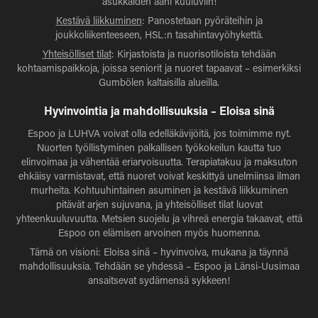
asukkaiden ääni kuuluviin!
Kestävä liikkuminen
: Panostetaan pyöräteihin ja
joukkoliikenteeseen, HSL:n tasahintavyöhykettä.
Yhteisölliset tilat
: Kirjastoista ja nuorisotiloista tehdään
kohtaamispaikkoja, joissa seniorit ja nuoret tapaavat – esimerkiksi
Gumbölen kaltaisilla alueilla.
Hyvinvointia ja mahdollisuuksia – Eloisa sinä
Espoo ja LUHVA voivat olla edelläkävijöitä, jos toimimme nyt.
Nuorten työllistyminen palkallisen työkokeilun kautta tuo
elinvoimaa ja vähentää eriarvoisuutta. Terapiatakuu ja maksuton
ehkäisy varmistavat, että nuoret voivat keskittyä unelmiinsa ilman
murheita. Kohtuuhintainen asuminen ja kestävä liikkuminen
pitävät arjen sujuvana, ja yhteisölliset tilat luovat
yhteenkuuluvuutta. Metsien suojelu ja vihreä energia takaavat, että
Espoo on elämisen arvoinen myös huomenna.
Tämä on visioni: Eloisa sinä – hyvinvoiva, mukana ja täynnä
mahdollisuuksia. Tehdään se yhdessä – Espoo ja Länsi-Uusimaa
ansaitsevat sydämensä sykkeen!