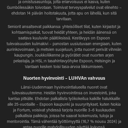
ja omistusasuntoja, jotta eriarvoisuus ei kasva, kuten
Gumbölessäkin toivotaan. Toimivat terveyspalvelut ovat elinehto –
ehdotan 14 päivän hoitotakuuta, jotta apu on lähellä, kun sitä
tarvitaan.
Seniorit ansaitsevat paikkansa: yhteisölliset tilat, kuten kirjastot ja
kohtaamispaikat, tuovat heidät yhteen, ja heidän äänensä on
saatava kuuluviin päätöksissä. Kestävyys on Espoon
tulevaisuuden kulmakivi – panostan uusiutuvaan energiaan, kuten
aurinkovoimaan, ja metsien suojeluun, jotta nuoret perivät vihreän
kaupungin. Joukkoliikenne ja pyörätiet ovat nuorten arjen
pelastajia, ja HSL:n tasahintavyöhyke Espoon, Helsingin ja
Vantaan kesken toisi tasa-arvoa liikkumiseen.
Nuorten hyvinvointi – LUHVAn vahvuus
Länsi-Uudenmaan hyvinvointialueella nuoret ovat
tulevaisuutemme. Heidän hyvinvointinsa on investointi, joka
kantaa pitkälle. Ehdotan palkallista työkokeilua kaikille halukkaille
alle 25-vuotiaille – Espoon kaupunki ja suuryritykset, kuten Nokia
ja Fortum, voisivat yhdessä tarjota nuorille 3–6 kuukauden
palkallisia paikkoja, joissa he saavat kokemusta, tuloja ja
mentorointia. Tämä vähentää työttömyyttä (16,7 % nousu 2024) ja
antaa nuorille mahdollisuuden näyttää kykynsä.