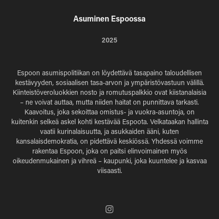
Asuminen Espoossa
2025
Espoon asumispolitiikan on löydettävä tasapaino taloudellisen
kestävyyden, sosiaalisen tasa-arvon ja ympäristövastuun välillä.
Kiinteistöveroluokkien nosto ja romutuspalkkio ovat kiistanalaisia
– ne voivat auttaa, mutta niiden haitat on punnittava tarkasti.
Kaavoitus, joka sekoittaa omistus- ja vuokra-asuntoja, on
kuitenkin selkeä askel kohti kestävää Espoota. Velkataakan hallinta
vaatii kurinalaisuutta, ja asukkaiden ääni, kuten
kansalaisdemokratia, on pidettävä keskiössä. Yhdessä voimme
rakentaa Espoon, joka on paitsi elinvoimainen myös
oikeudenmukainen ja vihreä – kaupunki, joka kuuntelee ja kasvaa
viisaasti.