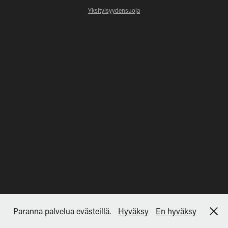
Yksityisyydensuoja
Paranna palvelua evästeillä.
Hyväksy
En hyväksy